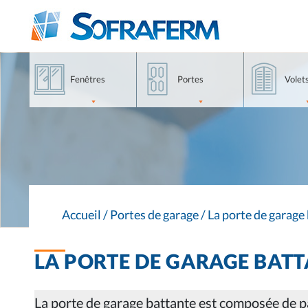
Aller
Accéder
Accéder
au
au
aux
contenu
menu
produits
principale
haut
Fenêtres
Portes
Volet
Accueil
/
Portes de garage
/
La porte de garage
LA PORTE DE GARAGE BAT
La porte de garage battante est composée de p