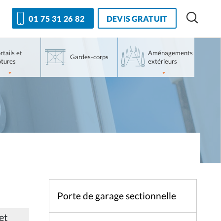
DEVIS GRATUIT
01 75 31 26 82
rtails et
Aménagements
Gardes-corps
ôtures
extérieurs
Porte de garage sectionnelle
et