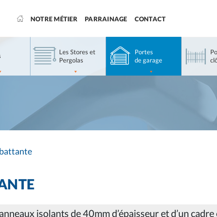
NOTRE MÉTIER
PARRAINAGE
CONTACT
Les Stores et
Portes
Po
s
Pergolas
de garage
cl
 battante
TANTE
anneaux isolants de 40mm d’épaisseur et d’un cadre 