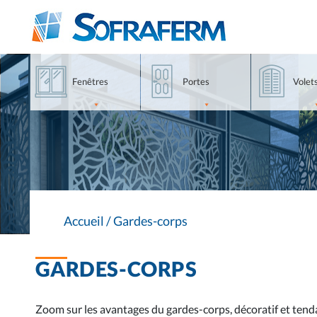
Aller
Accéder
Accéder
au
au
aux
contenu
menu
produits
principale
haut
Fenêtres
Portes
Volet
Accueil
/
Gardes-corps
GARDES-CORPS
Zoom sur les avantages du gardes-corps, décoratif et tenda