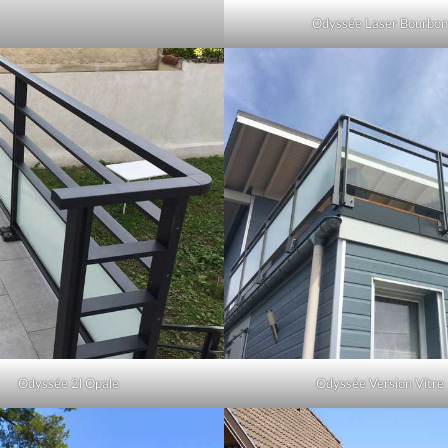
Odyssée Laser Bourbon
Odyssée 2l Opale
Odyssée Version Vitre