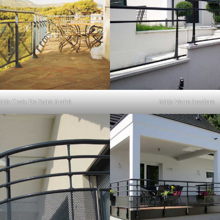
this Croix De Saint André
Athis Verre Incolore