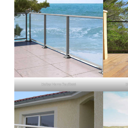
Xelios Verre Feuilleté
X