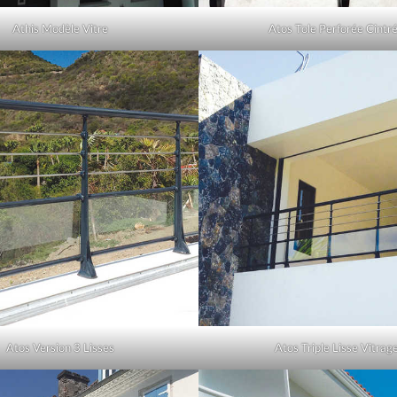
Athis Modèle Vitre
Atos Tole Perforée Cintr
Atos Version 3 Lisses
Atos Triple Lisse Vitrag