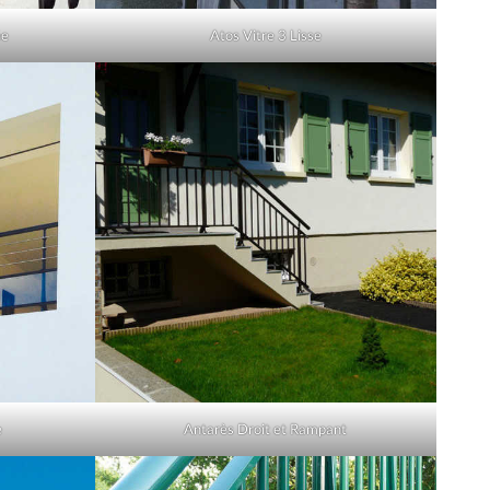
ée
Atos Vitre 3 Lisse
e
Antarès Droit et Rampant