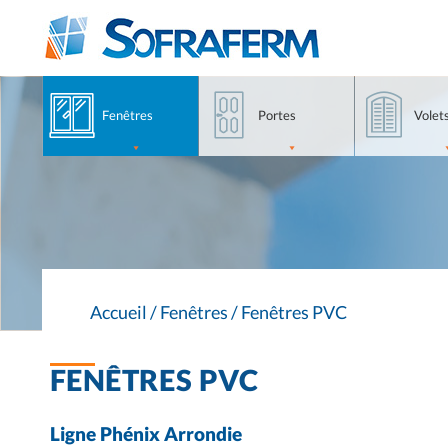
Aller
Accéder
Accéder
au
au
aux
contenu
menu
produits
principale
haut
Fenêtres
Portes
Volet
Accueil
/
Fenêtres
/
Fenêtres PVC
FENÊTRES PVC
Ligne Phénix Arrondie