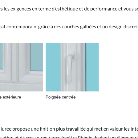
s les exigences en terme d’esthétique et de performance et vous s
itat contemporain, grâce à des courbes galbées et un design discre
lurée propose une finition plus travaillée qui met en valeur les int
ation et d’accessoires, votre fenêtre Phénix devient un élément d