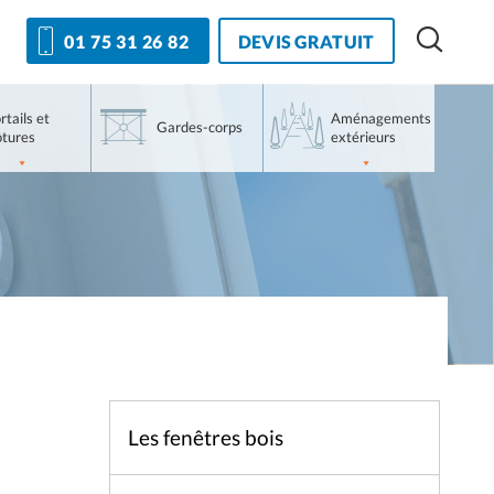
DEVIS GRATUIT
01 75 31 26 82
rtails et
Aménagements
Gardes-corps
ôtures
extérieurs
Les fenêtres bois