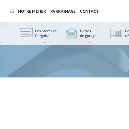
NOTRE MÉTIER
PARRAINAGE
CONTACT
Les Stores et
Portes
Po
s
Pergolas
de garage
cl