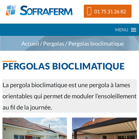
Aller
Accéder
Accéder
01 75 31 26 82
au
au
aux
contenu
menu
produits
MENU
principale
haut
Accueil
/
Pergolas
/
Pergolas bioclimatique
PERGOLAS BIOCLIMATIQUE
La pergola bioclimatique est une pergola à lames
orientables qui permet de moduler l’ensoleillement
au fil de la journée.