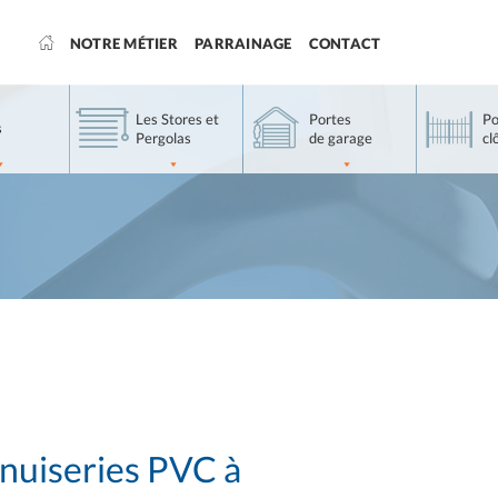
NOTRE MÉTIER
PARRAINAGE
CONTACT
Les Stores et
Portes
Po
s
Pergolas
de garage
cl
enuiseries PVC à