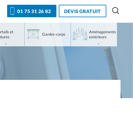
DEVIS GRATUIT
01 75 31 26 82
rtails et
Aménagements
Gardes-corps
ôtures
extérieurs