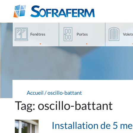
Aller
Accéder
Accéder
au
au
aux
contenu
menu
produits
principale
haut
Fenêtres
Portes
Volet
Accueil
/
oscillo-battant
Tag: oscillo-battant
Installation de 5 m